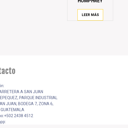
HUMPHREY
LEER MÁS
tacto
ón:
CARRETERA A SAN JUAN
EPEQUEZ, PARQUE INDUSTRIAL
AN JUAN, BODEGA 7, ZONA 6,
, GUATEMALA
no:+502 2438 4512
pp:
251