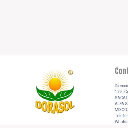
Con
Direcci
17.5, 
SACAT
ALFA S
MIXCO
Telefo
Whatsa
5943 9