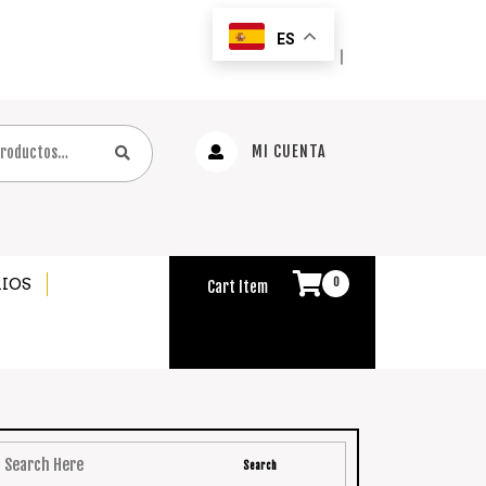
ES
｜
MI CUENTA
IOS
0
Cart Item