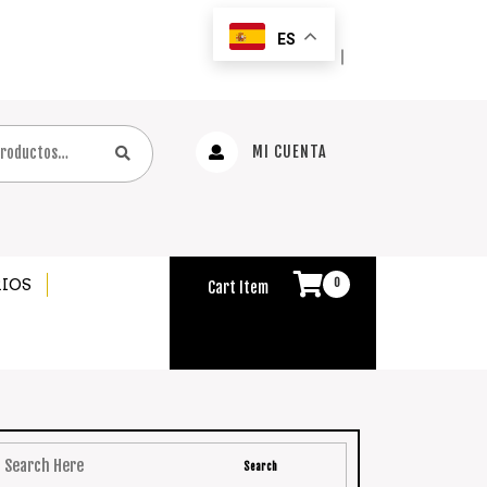
ES
｜
MI CUENTA
IOS
0
Cart Item