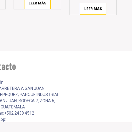
LEER MÁS
LEER MÁS
tacto
ón:
CARRETERA A SAN JUAN
EPEQUEZ, PARQUE INDUSTRIAL
AN JUAN, BODEGA 7, ZONA 6,
, GUATEMALA
no:+502 2438 4512
pp:
251
ventas@kalangt.com