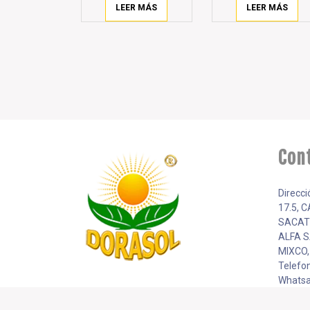
LEER MÁS
LEER MÁS
Con
Direcci
17.5, 
SACAT
ALFA S
MIXCO
Telefo
Whatsa
5943 9
Email: