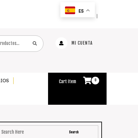
ES
｜
MI CUENTA
IOS
0
Cart Item