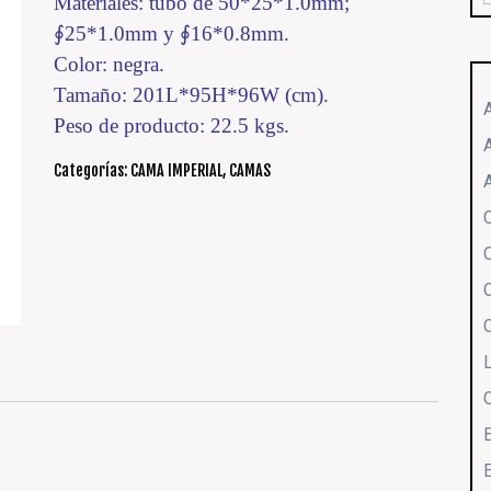
Materiales: tubo de 50*25*1.0mm;
∮25*1.0mm y ∮16*0.8mm.
Color: negra.
Tamaño: 201L*95H*96W (cm).
Peso de producto: 22.5 kgs.
Categorías:
CAMA IMPERIAL
,
CAMAS