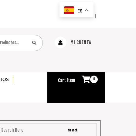
ES
｜
MI CUENTA
IOS
0
Cart Item