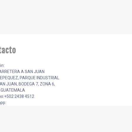
tacto
ón:
CARRETERA A SAN JUAN
EPEQUEZ, PARQUE INDUSTRIAL
AN JUAN, BODEGA 7, ZONA 6,
, GUATEMALA
no:+502 2438 4512
pp:
251
ventas@kalangt.com