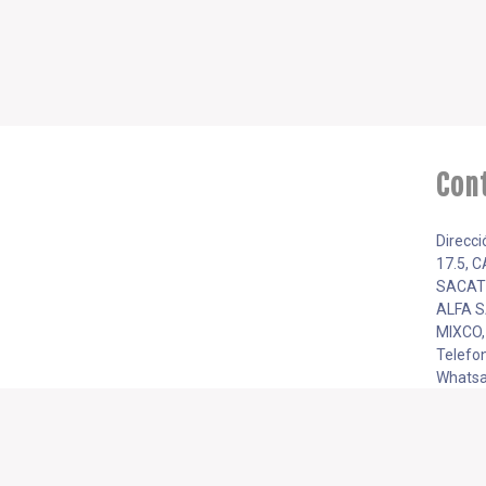
Con
Direcci
17.5, 
SACAT
ALFA S
MIXCO
Telefo
Whatsa
5943 9
Email: