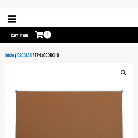
0
Cart Item
Inicio
/
ESCOLAR
/ EP4x8CORCHO