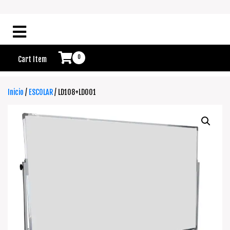
0
Cart Item
Inicio
/
ESCOLAR
/ LD108+LD001