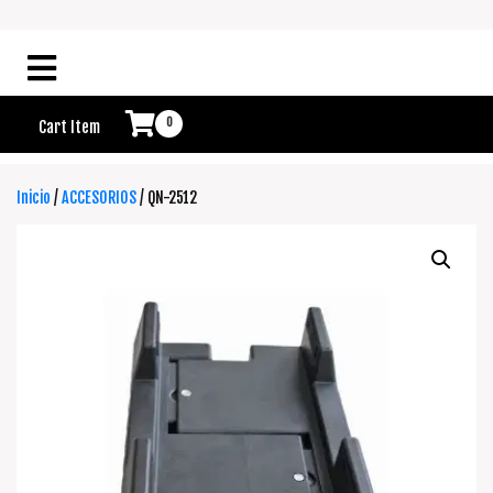
0
Cart Item
Inicio
/
ACCESORIOS
/ QN-2512