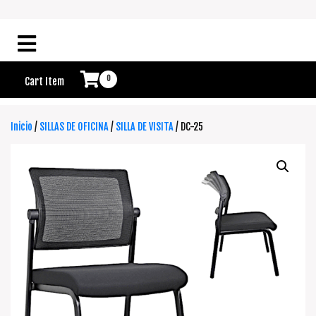
0
Cart Item
Inicio
/
SILLAS DE OFICINA
/
SILLA DE VISITA
/ DC-25